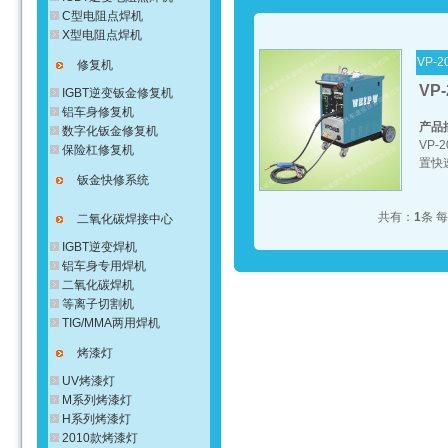
C型电阻点焊机
X型电阻点焊机
VP-2
修复机
VP-
IGBT逆变钣金修复机
铝车身修复机
产品
数字化钣金修复机
VP
保险杠修复机
置快
钣金快修系统
共有：
1
条 
二氧化碳焊接中心
IGBT逆变焊机
铝车身专用焊机
二氧化碳焊机
等离子切割机
TIG/MMA两用焊机
烤漆灯
UV烤漆灯
M系列烤漆灯
H系列烤漆灯
2010款烤漆灯