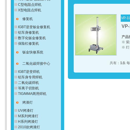
C型电阻点焊机
X型电阻点焊机
VP-1
修复机
VP
IGBT逆变钣金修复机
铝车身修复机
产品
数字化钣金修复机
※ 
保险杠修复机
※ 
钣金快修系统
共有：
1
条 
二氧化碳焊接中心
IGBT逆变焊机
铝车身专用焊机
二氧化碳焊机
等离子切割机
TIG/MMA两用焊机
烤漆灯
UV烤漆灯
M系列烤漆灯
H系列烤漆灯
2010款烤漆灯