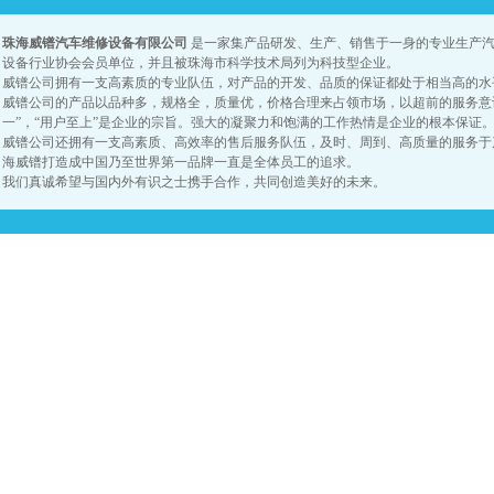
珠海威镨汽车维修设备有限公司
是一家集产品研发、生产、销售于一身的专业生产汽
设备行业协会会员单位，并且被珠海市科学技术局列为科技型企业。
威镨公司拥有一支高素质的专业队伍，对产品的开发、品质的保证都
处于相当高的水
威镨公司的产品以品种多，规格全，质量优，价格合理来占领市场，以超前的服务意
一”，“用户至上”是企业的宗旨。强大的凝聚力和饱满的工作热情是企业的根本保证
威镨公司还拥有一支高素质、高效率的售后服务队伍，及时、周到、高质量的服务于
海威镨打造成中国乃至世界第一品牌一直是全体员工的追求。
我们真诚希望与国内外有识之士携手合作，共同创造美好的未来。