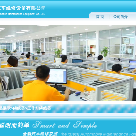
首 页
|
公司简介
品展示>绕线器>工作灯绕线器