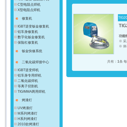
C型电阻点焊机
X型电阻点焊机
TIG20
修复机
TIG
IGBT逆变钣金修复机
铝车身修复机
功能
数字化钣金修复机
※ 
保险杠修复机
※ 
钣金快修系统
共有：
1
条 
二氧化碳焊接中心
IGBT逆变焊机
铝车身专用焊机
二氧化碳焊机
等离子切割机
TIG/MMA两用焊机
烤漆灯
UV烤漆灯
M系列烤漆灯
H系列烤漆灯
2010款烤漆灯