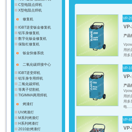
C型电阻点焊机
X型电阻点焊机
VP-2
修复机
VP-
IGBT逆变钣金修复机
铝车身修复机
产品
数字化钣金修复机
保险杠修复机
Vp
用的
钣金快修系统
用多层
二氧化碳焊接中心
VP-1
IGBT逆变焊机
VP-
铝车身专用焊机
二氧化碳焊机
产品
等离子切割机
Vp
TIG/MMA两用焊机
用的
用多
烤漆灯
电.....
UV烤漆灯
M系列烤漆灯
VP-8
H系列烤漆灯
VP-
2010款烤漆灯