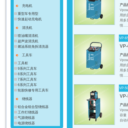
产品
充电机
Vp
重型车专用型
用的
快速起动充电机
用多
情.....
清洗机
喷油嘴清清机
VP-6
超声波清洗机
VP-
燃油系统免拆清洗器
产品
工具车
Vp
工具柜
用的
9系列工具车
用多
8系列工具车
情.....
7系列工具车
6系列工具车
VP-5
轮胎快修专用工具车
VP-
绕线器
产品
铝合金组合型绕线器
Vp
工作灯绕线器
容量
气源绕线器
自动
电源绕线器