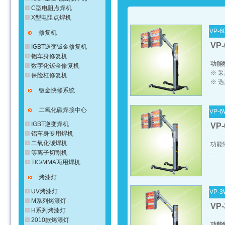
C型电阻点焊机
X型电阻点焊机
VP-6
修复机
VP
IGBT逆变钣金修复机
铝车身修复机
功能
数字化钣金修复机
※ 
保险杠修复机
※ 选
钣金快修系统
二氧化碳焊接中心
VP-
IGBT逆变焊机
VP
铝车身专用焊机
二氧化碳焊机
功能
等离子切割机
......
TIG/MMA两用焊机
烤漆灯
UV烤漆灯
VP-
M系列烤漆灯
VP
H系列烤漆灯
2010款烤漆灯
功能