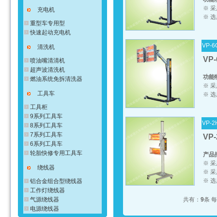
※ 
充电机
※ 选
重型车专用型
快速起动充电机
VP-6
清洗机
VP
喷油嘴清清机
超声波清洗机
功能
燃油系统免拆清洗器
※ 
工具车
※ 选
工具柜
9系列工具车
VP-2
8系列工具车
7系列工具车
VP-
6系列工具车
轮胎快修专用工具车
产品
※ 
绕线器
※ 
※ 
铝合金组合型绕线器
工作灯绕线器
气源绕线器
共有：
9
条 
电源绕线器