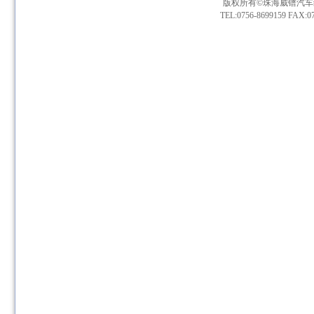
版权所有©珠海威镨汽车
TEL:0756-8699159 FAX:07