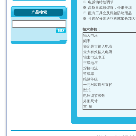
※ 电弧动特性调节
※ 高质量成形焊缝，外形美观
产品搜索
※ 配有工具盒及焊丝防堵用品
※ 可选配分体送丝机或加长加大
技术参数：
输入电压
频率
额定最大输入电流
最大有效输入电流
输出电流电压
空载电压
焊接电流
暂载率
绝缘等级
一元对应焊丝直径
型式
电压调节级数
外形尺寸
重 量