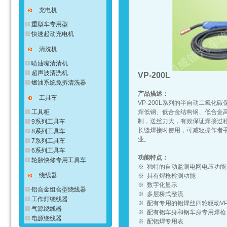
充电机
重型车专用型
快速起动充电机
清洗机
喷油嘴清清机
超声波清洗机
VP-200L
燃油系统免拆清洗器
产品描述：
工具车
VP-200L系列的半自动二氧
工具柜
焊低钢、低合金结构钢、低合金
制，送丝力大，有效保证焊接过
9系列工具车
长缝焊接时使用，可减轻操作者
8系列工具车
业。
7系列工具车
6系列工具车
功能特点：
轮胎快修专用工具车
※ 独特的自动监测电网电压功能
绕线器
※ 具有焊枪检测功能
※ 数字化显示
铝合金组合型绕线器
※ 多层桥式整流
工作灯绕线器
※ 配有专用的铝焊丝四轮驱动VP
气源绕线器
※ 配有铝车身和钢车身专用焊枪
电源绕线器
※ 配铝焊专用表