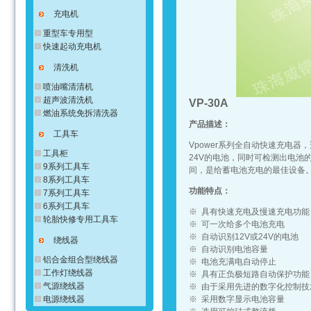
充电机
重型车专用型
快速起动充电机
清洗机
喷油嘴清清机
超声波清洗机
VP-30A
燃油系统免拆清洗器
产品描述：
工具车
Vpower系列全自动快速充电
工具柜
24V的电池，同时可检测出电池
9系列工具车
间，是给蓄电池充电的最佳设备
8系列工具车
功能特点：
7系列工具车
6系列工具车
※ 具有快速充电及慢速充电功能
轮胎快修专用工具车
※ 可一次给多个电池充电
※ 自动识别12V或24V的电池
绕线器
※ 自动识别电池容量
铝合金组合型绕线器
※ 电池充满电自动停止
工作灯绕线器
※ 具有正负极短路自动保护功能
气源绕线器
※ 由于采用先进的数字化控制
电源绕线器
※ 采用数字显示电池容量