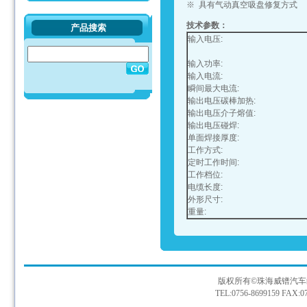
※ 具有气动真空吸盘修复方式
技术参数：
产品搜索
输入电压:
输入功率:
输入电流:
瞬间最大电流:
输出电压碳棒加热:
输出电压介子熔值:
输出电压碰焊:
单面焊接厚度:
工作方式:
定时工作时间:
工作档位:
电缆长度:
外形尺寸:
重量:
版权所有©珠海威镨汽车
TEL:0756-8699159 FAX:07