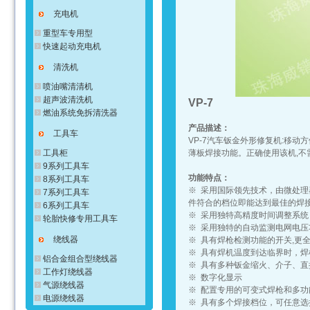
充电机
重型车专用型
快速起动充电机
清洗机
喷油嘴清清机
超声波清洗机
VP-7
燃油系统免拆清洗器
产品描述：
工具车
VP-7汽车钣金外形修复机:移动
工具柜
薄板焊接功能。正确使用该机,不
9系列工具车
功能特点：
8系列工具车
※ 采用国际领先技术，由微处
7系列工具车
件符合的档位即能达到最佳的焊
6系列工具车
※ 采用独特高精度时间调整系统
轮胎快修专用工具车
※ 采用独特的自动监测电网电压
绕线器
※ 具有焊枪检测功能的开关,更
※ 具有焊机温度到达临界时，
铝合金组合型绕线器
※ 具有多种钣金缩火、介子、直
工作灯绕线器
※ 数字化显示
气源绕线器
※ 配置专用的可变式焊枪和多功
电源绕线器
※ 具有多个焊接档位，可任意选